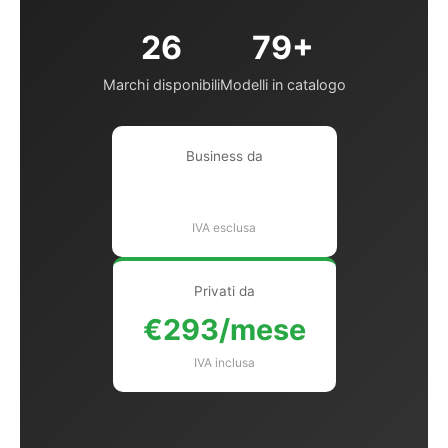
26
79+
Marchi disponibili
Modelli in catalogo
Business da
€240/mese
IVA esclusa
Privati da
€293/mese
IVA inclusa