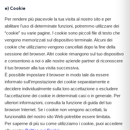
e) Cookie
Per rendere più piacevole la tua visita al nostro sito e per
abilitare l'uso di determinate funzioni, potremmo utilizzare dei
“cookie” su varie pagine. I cookie sono piccoli file di testo che
vengono memorizzati sul dispositivo terminale. Alcuni dei
cookie che utilizziamo vengono cancellati dopo la fine della
sessione del browser. Altri cookie rimangono sul tuo dispositivo
e consentono a noi o alle nostre aziende partner di riconoscere
il tuo browser alla tua visita successiva.
È possibile impostare il browser in modo tale da essere
informato sull'impostazione dei cookie separatamente e
decidere individualmente sulla loro accettazione o escludere
l'accettazione dei cookie in determinati casi o in generale. Per
ulteriori informazioni, consulta la funzione di guida del tuo
browser Internet. Se i cookie non vengono accettati, la
funzionalità del nostro sito Web potrebbe essere limitata.
Per saperne di più su come utilizziamo i cookie, puoi accedere