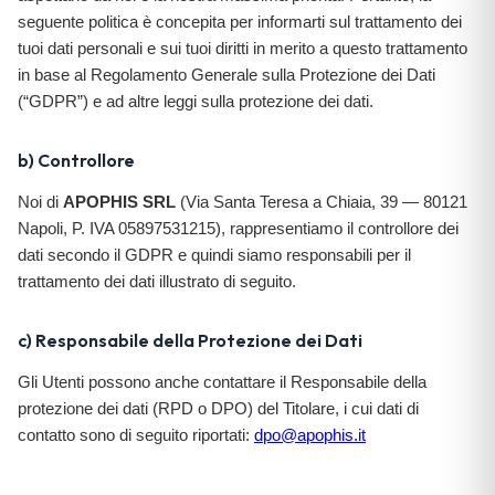
seguente politica è concepita per informarti sul trattamento dei
tuoi dati personali e sui tuoi diritti in merito a questo trattamento
in base al Regolamento Generale sulla Protezione dei Dati
(“GDPR”) e ad altre leggi sulla protezione dei dati.
b) Controllore
Noi di
APOPHIS SRL
(Via Santa Teresa a Chiaia, 39 — 80121
Napoli, P. IVA 05897531215), rappresentiamo il controllore dei
dati secondo il GDPR e quindi siamo responsabili per il
trattamento dei dati illustrato di seguito.
c) Responsabile della Protezione dei Dati
Gli Utenti possono anche contattare il Responsabile della
protezione dei dati (RPD o DPO) del Titolare, i cui dati di
contatto sono di seguito riportati:
dpo@apophis.it