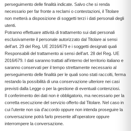
perseguimento delle finalità indicate. Salvo che si renda
necessario per far fronte a reclami o contestazioni, il Titolare
non metterà a disposizione di soggetti terzi i dati personali degli
utenti.
Potranno effettuare attività di trattamento sui dati personali
esclusivamente il personale autorizzato dal Titolare ai sensi
dell'art. 29 del Reg. UE 2016/679 e i soggetti designati quali
Responsabili del trattamento ai sensi dell'art. 28 del Reg. UE
2016/679. I dati saranno trattati all'interno del territorio italiano e
saranno conservati per il tempo strettamente necessario al
perseguimento delle finalità per le quali sono stati raccolti, ferma
restando la possibilità di una conservazione ulteriore nei casi
previsti dalla Legge o per la gestione di eventuali contenziosi.
Il conferimento dei dati non è obbligatorio, ma necessario per la
corretta esecuzione del servizio offerto dal Titolare. Nel caso in
cui l'utente non sia d'accordo oppure non intenda proseguire la
conversazione potrà farlo presente all'operatore oppure
interrompere la conversazione.