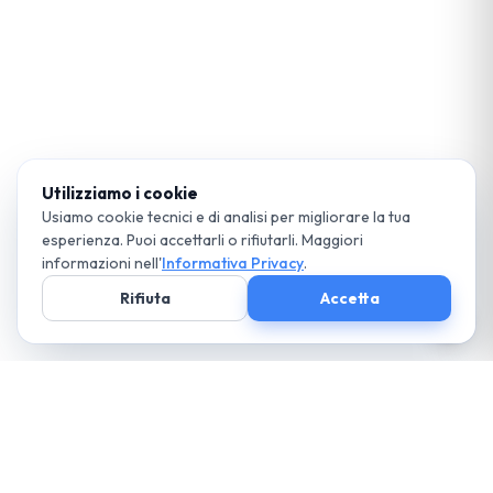
Utilizziamo i cookie
Usiamo cookie tecnici e di analisi per migliorare la tua
esperienza. Puoi accettarli o rifiutarli. Maggiori
informazioni nell'
Informativa Privacy
.
Rifiuta
Accetta