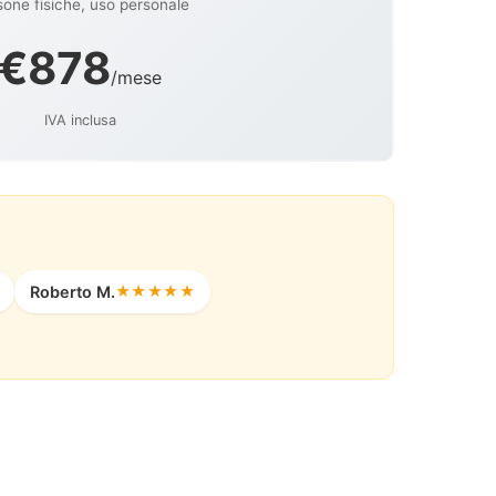
one fisiche, uso personale
€878
/mese
IVA inclusa
Roberto M.
★★★★★