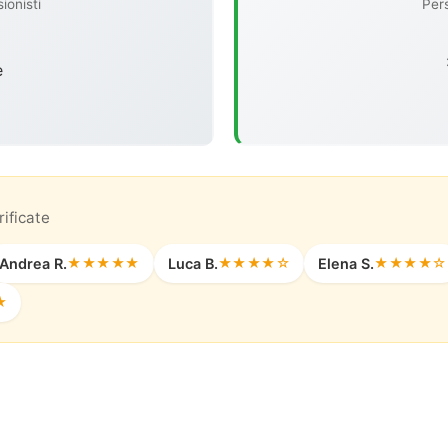
ionisti
Pers
e
ificate
Andrea R.
★★★★★
Luca B.
★★★★☆
Elena S.
★★★★☆
★
Configura il Tuo Noleggio