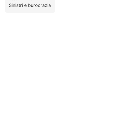
Sinistri e burocrazia
Richiedi un Preventivo
Personalizzato
Configura la tua FIAT 600 e ricevi un
preventivo su misura per le tue esigenze.
Configura e Richiedi
Preventivo