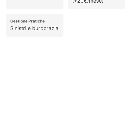
(+20€/mese)
Gestione Pratiche
Sinistri e burocrazia
Richiedi un Preventivo
Personalizzato
Configura la tua KIA Sportage e ricevi un
preventivo su misura per le tue esigenze.
Configura e Richiedi
Preventivo