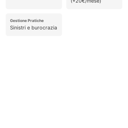
(+20€/mese)
Gestione Pratiche
Sinistri e burocrazia
Richiedi un Preventivo
Personalizzato
Configura la tua TOYOTA Yaris e ricevi un
preventivo su misura per le tue esigenze.
Configura e Richiedi
Preventivo