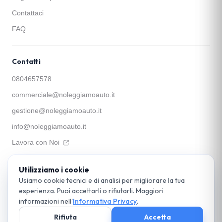
Contattaci
FAQ
Contatti
0804657578
commerciale@noleggiamoauto.it
gestione@noleggiamoauto.it
info@noleggiamoauto.it
Lavora con Noi
Utilizziamo i cookie
Apophis SRL
Via Santa Teresa a Chiaia, 39 — 80121 Napoli
Usiamo cookie tecnici e di analisi per migliorare la tua
P. IVA 05897531215
esperienza. Puoi accettarli o rifiutarli. Maggiori
© 2026 noleggiamoauto.it. Parte del Gruppo Apophis. Tutti i diritti riservati.
informazioni nell'
Informativa Privacy
.
DPO:
dpo@apophis.it
Cookie Policy
Rifiuta
Accetta