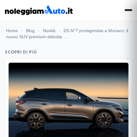
Home
›
Blog
›
Novità
›
DS N°7 protagonista a Monaco: il
nuovo SUV premium debutta …
SCOPRI DI PIÙ