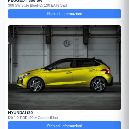
PEUGEOT 308 SW
308 SW Style BlueHDi 130 EAT8 S&S
Richiedi informazioni
HYUNDAI i20
I20 1.0 T-GDI 90cv ConnectLine
Richiedi informazioni