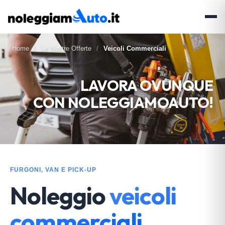
Home
Le Nostre Offerte
Veicoli Commerciali
LAVORA OVUNQUE
CON NOLEGGIAMOAUTO!
FURGONI, VAN E PICK-UP
Noleggio
veicoli
commerciali