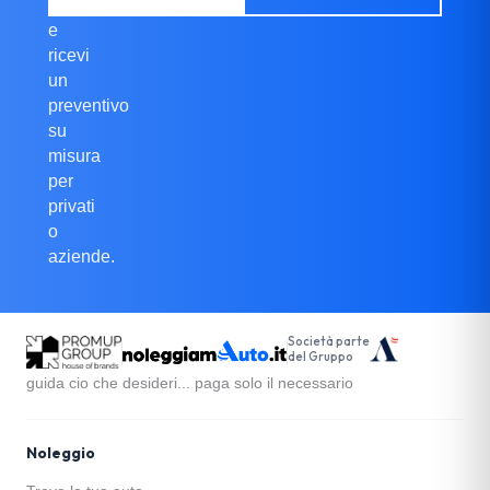
completo
e
ricevi
un
preventivo
su
misura
per
privati
o
aziende.
Società parte
del Gruppo
guida cio che desideri... paga solo il necessario
Noleggio