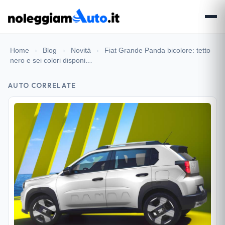
Home
›
Blog
›
Novità
›
Fiat Grande Panda bicolore: tetto
nero e sei colori disponi…
AUTO CORRELATE