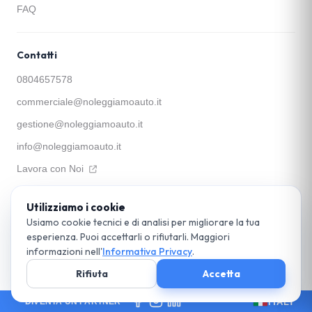
FAQ
Contatti
0804657578
commerciale@noleggiamoauto.it
gestione@noleggiamoauto.it
info@noleggiamoauto.it
Lavora con Noi
Utilizziamo i cookie
Apophis SRL
Via Santa Teresa a Chiaia, 39 — 80121 Napoli
Usiamo cookie tecnici e di analisi per migliorare la tua
P. IVA 05897531215
esperienza. Puoi accettarli o rifiutarli. Maggiori
© 2026 noleggiamoauto.it. Parte del Gruppo Apophis. Tutti i diritti riservati.
informazioni nell'
Informativa Privacy
.
DPO:
dpo@apophis.it
Cookie Policy
Rifiuta
Accetta
ITALY
DIVENTA UN PARTNER