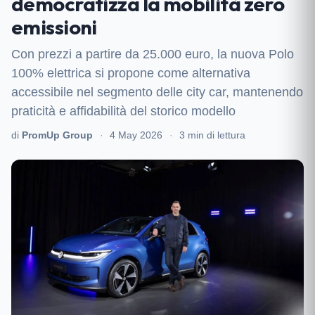
democratizza la mobilità zero
emissioni
Con prezzi a partire da 25.000 euro, la nuova Polo
100% elettrica si propone come alternativa
accessibile nel segmento delle city car, mantenendo
praticità e affidabilità del storico modello
di
PromUp Group
·
4 May 2026
·
3 min di lettura