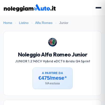
Home
›
Listino
›
Alfa Romeo
›
Junior
Noleggio Alfa Romeo Junior
JUNIOR 1.2 145CV Hybrid eDCT6 ibrida Q4 Sprint
A PARTIRE DA
€475/mese
*
IVA esclusa