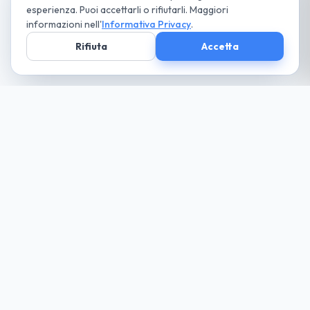
esperienza. Puoi accettarli o rifiutarli. Maggiori
informazioni nell'
Informativa Privacy
.
Rifiuta
Accetta
Società parte
del Gruppo
guida cio che desideri... paga solo il necessario
Noleggio
Trova la tua auto
Richiedi Preventivo
Tutte le Auto