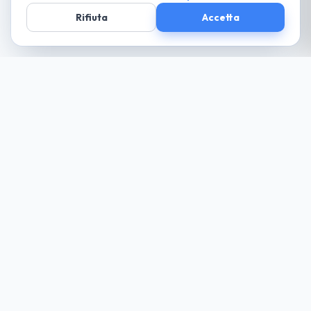
Rifiuta
Accetta
Società parte
del Gruppo
guida cio che desideri... paga solo il necessario
Noleggio
Trova la tua auto
Richiedi Preventivo
Tutte le Auto
Noleggio Lungo Termine
Come Funziona