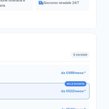
ione ordinaria e
Soccorso stradale 24/7
aria
6 versioni
da €498/mese
*
SELEZIONATA
da €522/mese
*