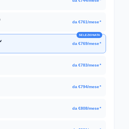
da €744/mese
*
s
da €761/mese
*
SELEZIONATA
v
da €769/mese
*
da €783/mese
*
da €794/mese
*
da €808/mese
*