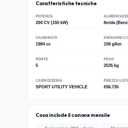
Caratteristiche tecniche
POTENZA
ALIMENTAZI
204 CV (150 kW)
Ibrida (Benz
CILINDRATA
EMISSIONI C
1984 cc
158 g/km
PORTE
PESO
5
2535 kg
CARROZZERIA
PREZZO LIST
SPORT UTILITY VEHICLE
€56.735
Cosa include il canone mensile