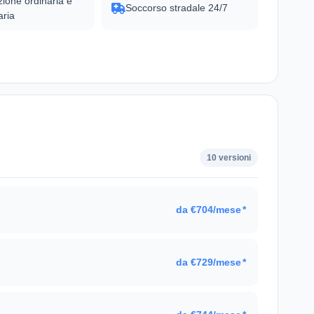
ione ordinaria e
Soccorso stradale 24/7
aria
10 versioni
da €704/mese
*
da €729/mese
*