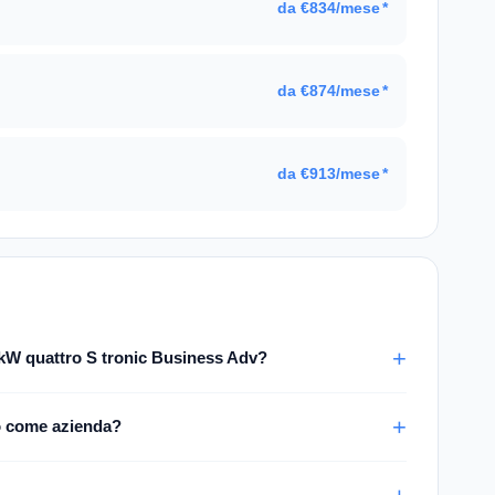
da €834/mese
*
.
da €874/mese
*
da €913/mese
*
kW quattro S tronic Business Adv?
o come azienda?