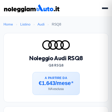
Home
›
Listino
›
Audi
›
RSQ8
Noleggio Audi RSQ8
Q8 RSQ8
A PARTIRE DA
€1.643/mese
*
IVA esclusa