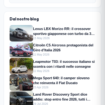
Dal nostro blog
Lexus LBX Morizo RR: il crossover
sportivo giapponese con turbo da 305
CV
15 May 2026
Citroën C5 Aircross protagonista del
Giro d'Italia 2026
11 May 2026
Leapmotor T03: il successo italiano si
scontra con i ritardi nelle consegne
11 May 2026
Mega Sport 640: il camper sloveno
che reinventa il Fiat Ducato
25 Apr 2026
Land Rover Discovery Sport dice
addio: stop entro fine 2026, tutti i
motivi
29 Jul 2026