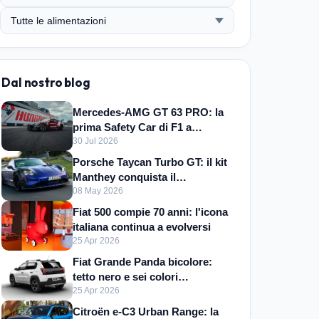
Dal nostro blog
Mercedes-AMG GT 63 PRO: la
prima Safety Car di F1 a
trazione integrale
30 Jul 2026
Porsche Taycan Turbo GT: il kit
Manthey conquista il
Nürburgring
08 May 2026
Fiat 500 compie 70 anni: l'icona
italiana continua a evolversi
25 Apr 2026
Fiat Grande Panda bicolore:
tetto nero e sei colori
disponibili
25 Apr 2026
Citroën e-C3 Urban Range: la