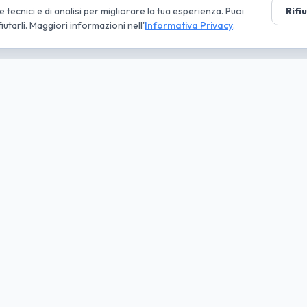
tecnici e di analisi per migliorare la tua esperienza. Puoi
Rifi
fiutarli. Maggiori informazioni nell'
Informativa Privacy
.
tà parte
ruppo
ni
Approfondimenti
nde
Conviene NLT o acquisto?
ti
Guide al Noleggio
ta IVA
Deducibilità fiscale
e Offerte
Gestione flotta aziendale
 Elettriche
Noleggio senza anticipo
uto 2026
Regime forfettario