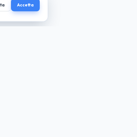
uta
Accetta
guida cio che desideri... paga solo il necessario
Azienda
Chi Siamo
La Nostra Missione
Il Nostro Team
Privacy Policy
Mappa del Sito