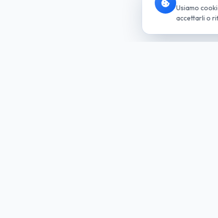
Usiamo cookie 
accettarli o ri
Socie
del G
Noleggio
Soluzio
Trova la tua auto
Per Azie
Richiedi Preventivo
Per Priva
Tutte le Auto
Per Parti
Noleggio Lungo Termine
Le Nostr
Come Funziona
Ibride ed
Vantaggi del Lungo Termine
Nuove A