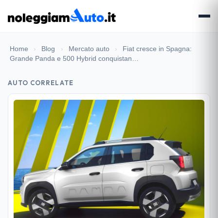
Home
›
Blog
›
Mercato auto
›
Fiat cresce in Spagna:
Grande Panda e 500 Hybrid conquistan…
AUTO CORRELATE