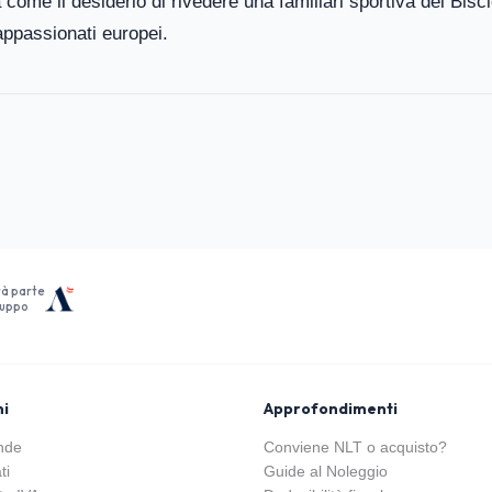
come il desiderio di rivedere una familiari sportiva del Biscio
appassionati europei.
tà parte
ruppo
ni
Approfondimenti
nde
Conviene NLT o acquisto?
ti
Guide al Noleggio