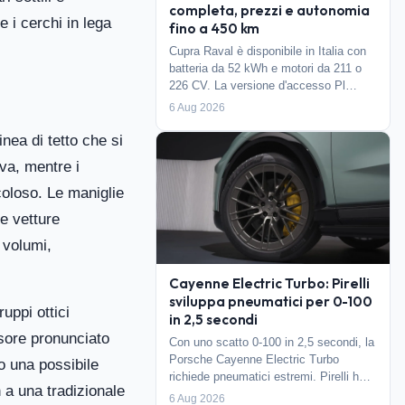
completa, prezzi e autonomia
 i cerchi in lega
fino a 450 km
Cupra Raval è disponibile in Italia con
batteria da 52 kWh e motori da 211 o
226 CV. La versione d'accesso Pl…
6 Aug 2026
inea di tetto che si
va, mentre i
oloso. Le maniglie
le vetture
i volumi,
Cayenne Electric Turbo: Pirelli
sviluppa pneumatici per 0-100
uppi ottici
in 2,5 secondi
fusore pronunciato
Con uno scatto 0-100 in 2,5 secondi, la
Porsche Cayenne Electric Turbo
o una possibile
richiede pneumatici estremi. Pirelli h…
 a una tradizionale
6 Aug 2026