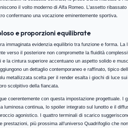
niscono il volto moderno di Alfa Romeo. L'assetto ribassato e
tro confermano una vocazione eminentemente sportiva.
loso e proporzioni equilibrate
tura immaginata evidenzia equilibrio tra funzione e forma. La l
te verso il posteriore non compromette la fluidità complessi
 e la cintura superiore accentuano un aspetto solido e musc
aggiungono un dettaglio contemporaneo e raffinato, tipico del
lu metallizzata scelta per il render esalta i giochi di luce su
oro scolpitivo della fiancata.
egue coerentemente con questa impostazione progettuale. I gr
cia luminosa continua, lo spoiler integrato sul lunotto e il dif
occio agonistico. I quattro terminali di scarico suggeriscon
e prestazioni, più prossima all'universo Quadrifoglio che non