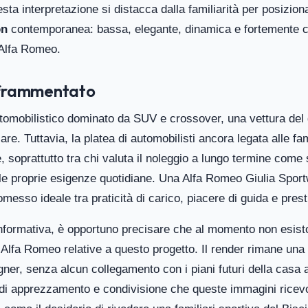
sta interpretazione si distacca dalla familiarità per posizio
on
contemporanea: bassa, elegante, dinamica e fortemente c
a Alfa Romeo.
frammentato
tomobilistico dominato da SUV e crossover, una vettura del
are. Tuttavia, la platea di automobilisti ancora legata alle fam
 soprattutto tra chi valuta il noleggio a lungo termine come 
le proprie esigenze quotidiane. Una Alfa Romeo Giulia Spor
messo ideale tra praticità di carico, piacere di guida e prest
nformativa, è opportuno precisare che al momento non esis
di Alfa Romeo relative a questo progetto. Il render rimane un
ner, senza alcun collegamento con i piani futuri della casa 
llo di apprezzamento e condivisione che queste immagini ricev