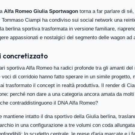
na
Alfa Romeo Giulia Sportwagon
torna a far parlare di sé
ner Tommaso Ciampi ha condiviso sui social network una reint
a berlina sportiva trasformata in versione familiare, riapren
gere appassionati e nostalgici del segmento delle wagon ad a
 concretizzato
iari sportiva Alfa Romeo ha radici profonde tra gli amanti del
e voci di corridoio hanno fatto sperare in un simile progetto,
 trasformato il concept in realtà produttiva. Il render di Ci
ione: perché non dare a una categoria ancora amata da molti 
no che contraddistinguono il DNA Alfa Romeo?
e mantiene intatto il dna sportivo della Giulia berlina, traslan
marchio in una configurazione a tre volumi con coda allungata.
nfondibili: lo scudetto centrale, le prese d'aria marcate e i far