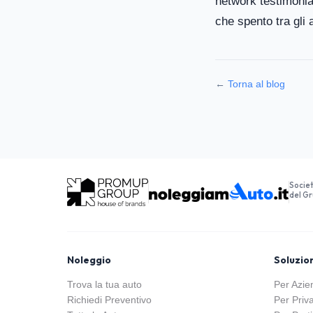
network testimonia 
che spento tra gli 
←
Torna al blog
Socie
del G
Noleggio
Soluzio
Trova la tua auto
Per Azie
Richiedi Preventivo
Per Priva