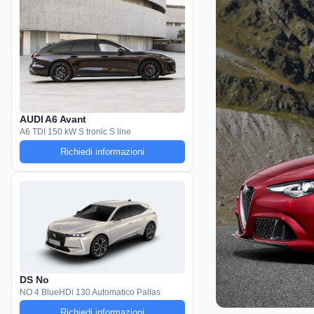
AUDI A6 Avant
A6 TDI 150 kW S tronic S line
Richiedi informazioni
DS No
NO 4 BlueHDi 130 Automatico Pallas
Richiedi informazioni