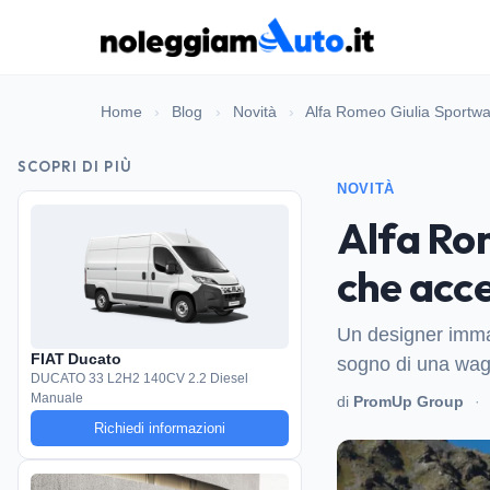
Home
›
Blog
›
Novità
›
Alfa Romeo Giulia Sportwa
SCOPRI DI PIÙ
NOVITÀ
Alfa Ro
che acce
Un designer immagi
FIAT Ducato
sogno di una wago
DUCATO 33 L2H2 140CV 2.2 Diesel
Manuale
di
PromUp Group
·
Richiedi informazioni