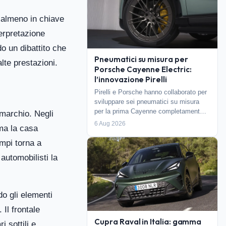
, almeno in chiave
erpretazione
do un dibattito che
Pneumatici su misura per
lte prestazioni.
Porsche Cayenne Electric:
l’innovazione Pirelli
Pirelli e Porsche hanno collaborato per
sviluppare sei pneumatici su misura
per la prima Cayenne completament…
 marchio. Negli
6 Aug 2026
 ma la casa
ampi torna a
automobilisti la
do gli elementi
 Il frontale
Cupra Raval in Italia: gamma
i sottili e