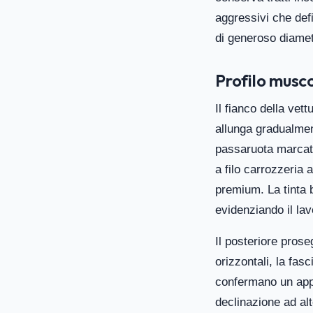
aggressivi che defi
di generoso diame
Profilo musco
Il fianco della vet
allunga gradualmen
passaruota marcati
a filo carrozzeria 
premium. La tinta b
evidenziando il lav
Il posteriore pros
orizzontali, la fas
confermano un appr
declinazione ad alt