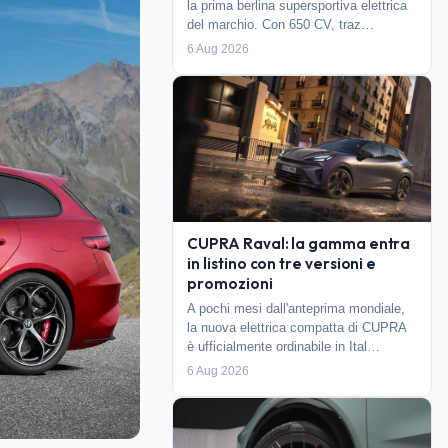
la prima berlina supersportiva elettrica
del marchio. Con 650 CV, traz…
6 Aug 2026
CUPRA Raval: la gamma entra
in listino con tre versioni e
promozioni
A pochi mesi dall'anteprima mondiale,
la nuova elettrica compatta di CUPRA
è ufficialmente ordinabile in Ital…
6 Aug 2026