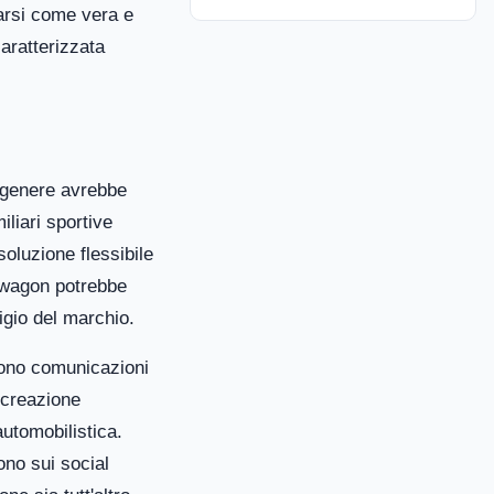
narsi come vera e
aratterizzata
 genere avrebbe
iliari sportive
soluzione flessibile
twagon potrebbe
igio del marchio.
tono comunicazioni
a creazione
automobilistica.
ono sui social