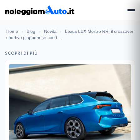
Home
›
Blog
›
Novità
›
Lexus LBX Morizo RR: il crossover
sportivo giapponese con t…
SCOPRI DI PIÙ