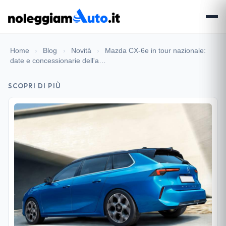
Home
›
Blog
›
Novità
›
Mazda CX-6e in tour nazionale:
date e concessionarie dell'a…
SCOPRI DI PIÙ