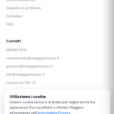
Segnala un problema
Contattaci
FAQ
Contatti
0804657578
commerciale@noleggiamoauto.it
gestione@noleggiamoauto.it
info@noleggiamoauto.it
Lavora con Noi
Utilizziamo i cookie
Apophis SRL
Via Santa Teresa a Chiaia, 39 — 80121 Napoli
Usiamo cookie tecnici e di analisi per migliorare la tua
P. IVA 05897531215
esperienza. Puoi accettarli o rifiutarli. Maggiori
© 2026 noleggiamoauto.it. Parte del Gruppo Apophis. Tutti i diritti riservati.
informazioni nell'
Informativa Privacy
.