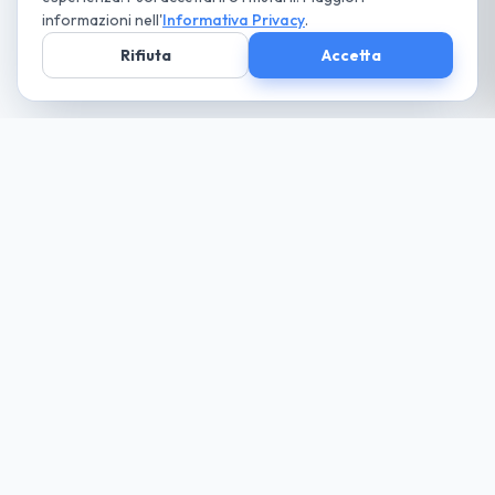
informazioni nell'
Informativa Privacy
.
Rifiuta
Accetta
Società parte
del Gruppo
guida cio che desideri... paga solo il necessario
Noleggio
Trova la tua auto
Richiedi Preventivo
Tutte le Auto
Noleggio Lungo Termine