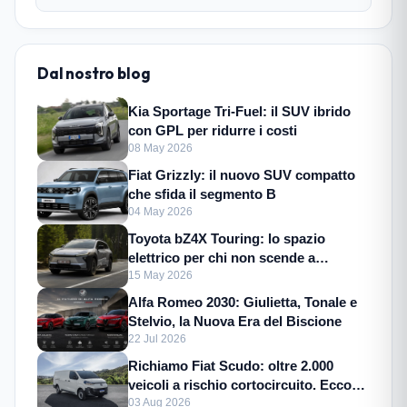
Dal nostro blog
Kia Sportage Tri-Fuel: il SUV ibrido
con GPL per ridurre i costi
08 May 2026
Fiat Grizzly: il nuovo SUV compatto
che sfida il segmento B
04 May 2026
Toyota bZ4X Touring: lo spazio
elettrico per chi non scende a
compromessi
15 May 2026
Alfa Romeo 2030: Giulietta, Tonale e
Stelvio, la Nuova Era del Biscione
22 Jul 2026
Richiamo Fiat Scudo: oltre 2.000
veicoli a rischio cortocircuito. Ecco
cosa fare
03 Aug 2026