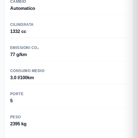
CAMBIO
Automatico
CILINDRATA
1332 cc
EMISSIONI CO₂
77 g/km
CONSUMO MEDIO
3.0 l/100km
PORTE
5
PESO
2395 kg