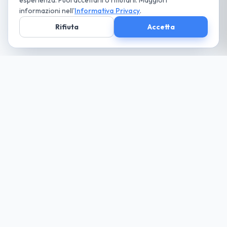
esperienza. Puoi accettarli o rifiutarli. Maggiori
informazioni nell'
Informativa Privacy
.
Rifiuta
Accetta
Società parte
del Gruppo
guida cio che desideri... paga solo il necessario
Noleggio
Trova la tua auto
Richiedi Preventivo
Tutte le Auto
Noleggio Lungo Termine