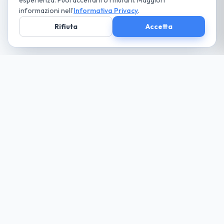
esperienza. Puoi accettarli o rifiutarli. Maggiori
informazioni nell'
Informativa Privacy
.
Rifiuta
Accetta
Società parte
del Gruppo
guida cio che desideri... paga solo il necessario
Noleggio
Trova la tua auto
Richiedi Preventivo
Tutte le Auto
Noleggio Lungo Termine