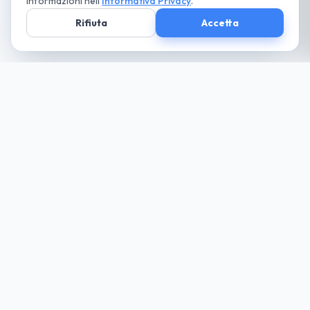
informazioni nell'
Informativa Privacy
.
Rifiuta
Accetta
Società parte
del Gruppo
guida cio che desideri... paga solo il necessario
Noleggio
Trova la tua auto
Richiedi Preventivo
Tutte le Auto
Noleggio Lungo Termine