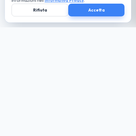
informazioni nell'
Informativa Privacy
.
Rifiuta
Accetta
Società parte
del Gruppo
guida cio che desideri... paga solo il necessario
Noleggio
Trova la tua auto
Richiedi Preventivo
Tutte le Auto
Noleggio Lungo Termine