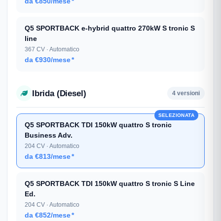
da €850/mese
*
Q5 SPORTBACK e-hybrid quattro 270kW S tronic S
line
367 CV · Automatico
da €930/mese
*
Ibrida (Diesel)
4 versioni
SELEZIONATA
Q5 SPORTBACK TDI 150kW quattro S tronic
Business Adv.
204 CV · Automatico
da €813/mese
*
Q5 SPORTBACK TDI 150kW quattro S tronic S Line
Ed.
204 CV · Automatico
da €852/mese
*