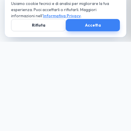
Usiamo cookie tecnici e di analisi per migliorare la tua
esperienza. Puoi accettarli o rifiutarli. Maggiori
informazioni nell'
Informativa Privacy
.
Rifiuta
Accetta
Società parte
del Gruppo
guida cio che desideri... paga solo il necessario
Noleggio
Trova la tua auto
Richiedi Preventivo
Tutte le Auto