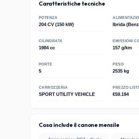
Caratteristiche tecniche
POTENZA
ALIMENTAZI
204 CV (150 kW)
Ibrida (Benz
CILINDRATA
EMISSIONI C
1984 cc
157 g/km
PORTE
PESO
5
2535 kg
CARROZZERIA
PREZZO LIST
SPORT UTILITY VEHICLE
€59.194
Cosa include il canone mensile