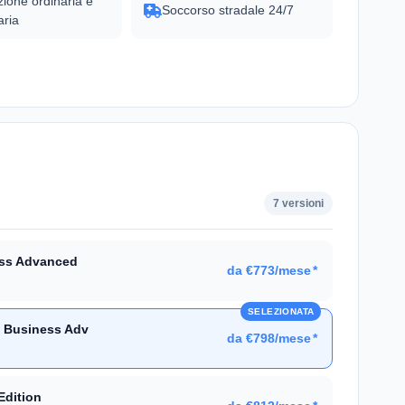
ione ordinaria e
Soccorso stradale 24/7
aria
7 versioni
ss Advanced
da €773/mese
*
SELEZIONATA
 Business Adv
da €798/mese
*
Edition