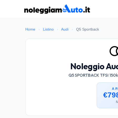
Home
›
Listino
›
Audi
›
Q5 Sportback
Noleggio Au
Q5 SPORTBACK TFSI 150kW
A P
€79
I