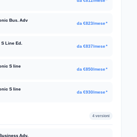
da €812/mese
*
onic Bus. Adv
da €823/mese
*
S Line Ed.
da €837/mese
*
nic S line
da €850/mese
*
nic S line
da €930/mese
*
4 versioni
Business Adv.