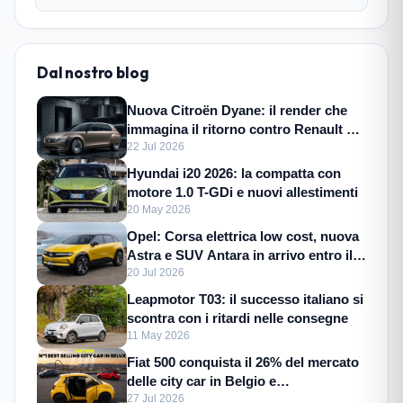
Dal nostro blog
Nuova Citroën Dyane: il render che
immagina il ritorno contro Renault 4
E-Tech
22 Jul 2026
Hyundai i20 2026: la compatta con
motore 1.0 T-GDi e nuovi allestimenti
20 May 2026
Opel: Corsa elettrica low cost, nuova
Astra e SUV Antara in arrivo entro il
2028
20 Jul 2026
Leapmotor T03: il successo italiano si
scontra con i ritardi nelle consegne
11 May 2026
Fiat 500 conquista il 26% del mercato
delle city car in Belgio e
Lussemburgo
27 Jul 2026