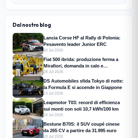
Dal nostro blog
Lancia Corse HF al Rally di Polonia:
Pesavento leader Junior ERC
30 Jul 2026
Fiat 500 ibrida: produzione ferma a
Mirafiori, domanda in calo e
incertezza
28 Jul 2026
DS Automobiles sfida Tokyo di notte:
la Formula E si accende in Giappone
23 Jul 2026
Leapmotor T03: record di efficienza
sui monti con soli 10,7 kWh/100 km
29 Jul 2026
Bestune B70S: il SUV coupé cinese
da 265 CV a partire da 31.995 euro
20 Jul 2026