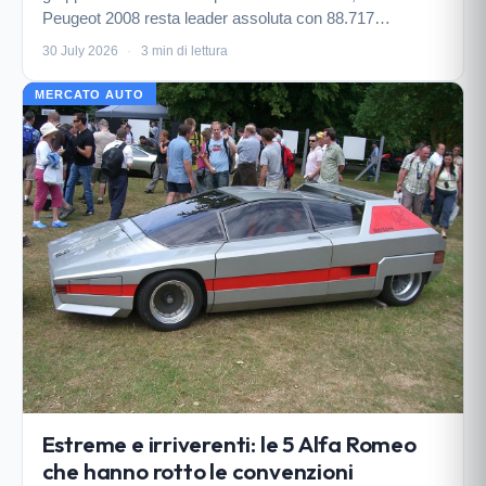
Peugeot 2008 resta leader assoluta con 88.717
immatricolazioni. Calano Fiat 600 (25.827) e Alfa Romeo
30 July 2026
·
3 min di lettura
Junior (16.352).
MERCATO AUTO
Estreme e irriverenti: le 5 Alfa Romeo
che hanno rotto le convenzioni