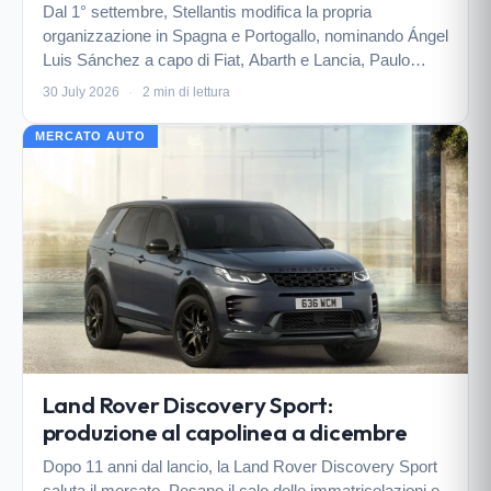
Dal 1° settembre, Stellantis modifica la propria
organizzazione in Spagna e Portogallo, nominando Ángel
Luis Sánchez a capo di Fiat, Abarth e Lancia, Paulo
Carelli per Alfa Romeo e Nuno Coutinho per Citroën e
30 July 2026
·
2 min di lettura
DS.
MERCATO AUTO
Land Rover Discovery Sport:
produzione al capolinea a dicembre
Dopo 11 anni dal lancio, la Land Rover Discovery Sport
saluta il mercato. Pesano il calo delle immatricolazioni e