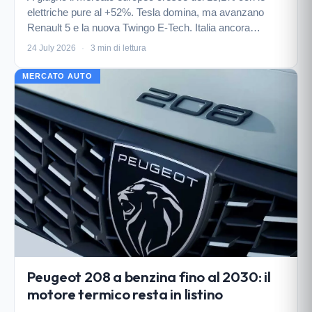
elettriche pure al +52%. Tesla domina, ma avanzano
Renault 5 e la nuova Twingo E-Tech. Italia ancora
indietro sulle ricaricabili.
24 July 2026
·
3 min di lettura
MERCATO AUTO
Peugeot 208 a benzina fino al 2030: il
motore termico resta in listino