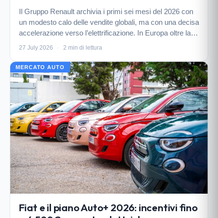
Il Gruppo Renault archivia i primi sei mesi del 2026 con
un modesto calo delle vendite globali, ma con una decisa
accelerazione verso l’elettrificazione. In Europa oltre la
metà delle Renault vendute è elettrificata, mentre Alpine
27 July 2026
·
2 min di lettura
segna il miglior semestre di…
MERCATO AUTO
Fiat e il piano Auto+ 2026: incentivi fino