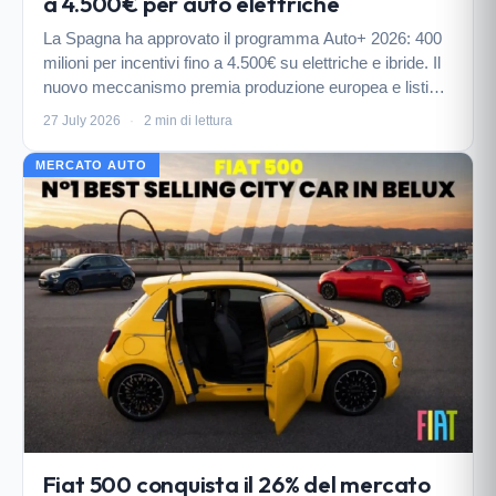
a 4.500€ per auto elettriche
La Spagna ha approvato il programma Auto+ 2026: 400
milioni per incentivi fino a 4.500€ su elettriche e ibride. Il
nuovo meccanismo premia produzione europea e listino,
favorendo modelli Fiat come 500, 600, Doblò e Panda.
27 July 2026
·
2 min di lettura
MERCATO AUTO
Fiat 500 conquista il 26% del mercato