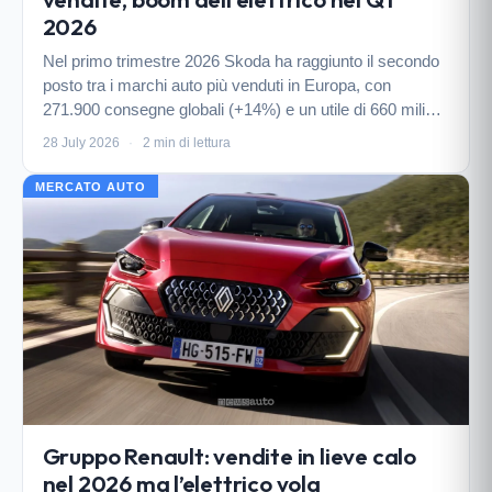
2026
Nel primo trimestre 2026 Skoda ha raggiunto il secondo
posto tra i marchi auto più venduti in Europa, con
271.900 consegne globali (+14%) e un utile di 660 milioni
di euro. I modelli elettrici Elroq ed Enyaq guidano la
28 July 2026
·
2 min di lettura
svolta green del costruttore ceco.
MERCATO AUTO
Gruppo Renault: vendite in lieve calo
nel 2026 ma l’elettrico vola