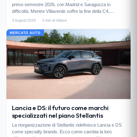
primo semestre 2026, con Madrid e Saragozza in
difficoltà. Mentre Villaverde soffre la fine della C4,
Saragozza punta sulla Leapmotor B10, attesa per il 24
3 August 2026
·
2 min di lettura
agosto, per rilanciare i volumi.
MERCATO AUTO
Lancia e DS: il futuro come marchi
specializzati nel piano Stellantis
La riorganizzazione di Stellantis ridefinisce Lancia e DS
come specialty brands. Ecco come cambia la loro