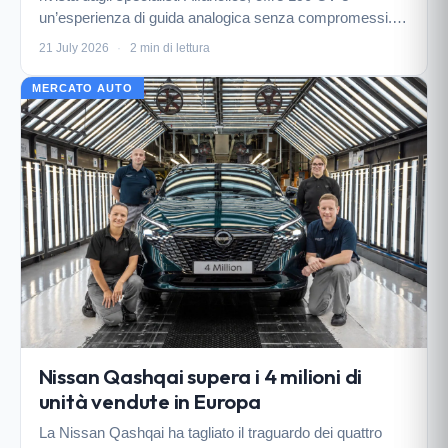
un’esperienza di guida analogica senza compromessi. In
vendita a circa 82.000 euro, rappresenta un pezzo unico
21 July 2026
·
2 min di lettura
nel suo genere.
MERCATO AUTO
Nissan Qashqai supera i 4 milioni di
unità vendute in Europa
La Nissan Qashqai ha tagliato il traguardo dei quattro