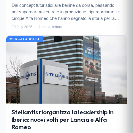
Dai concept futuristici alle berline da corsa, passando
per supercar mai entrate in produzione, ripercorriamo le
cinque Alfa Romeo che hanno segnato la storia per la
loro audacia tecnica e stilistica.
30 July 2026
·
2 min di lettura
MERCATO AUTO
Stellantis riorganizza la leadership in
Iberia: nuovi volti per Lancia e Alfa
Romeo