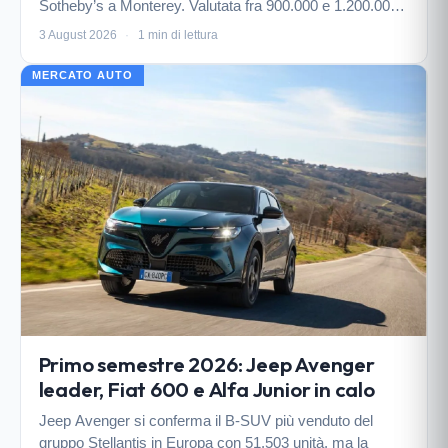
Sotheby’s a Monterey. Valutata fra 900.000 e 1.200.000
euro, vanta un recente restauro e un terzo posto al
3 August 2026
·
1 min di lettura
Pebble Beach Concours d’Elegance 2025.
MERCATO AUTO
Primo semestre 2026: Jeep Avenger
leader, Fiat 600 e Alfa Junior in calo
Jeep Avenger si conferma il B-SUV più venduto del
gruppo Stellantis in Europa con 51.503 unità, ma la