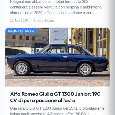
Peugeot non abbandona i motori termici: la 208
continuerà a essere venduta con benzina e mild-hybrid
almeno fino al 2030, affiancando la variante a zero
emissioni. Una strategia pragmatica per coprire tutte le
22 July 2026
·
2 min di lettura
esigenze del mercato.
MERCATO AUTO
Alfa Romeo Giulia GT 1300 Junior: 190
CV di pura passione all’asta
Una rara Giulia GT 1300 Junior del 1971, profondamente
rivista dagli specialisti Alfaholics, offre 190 CV e