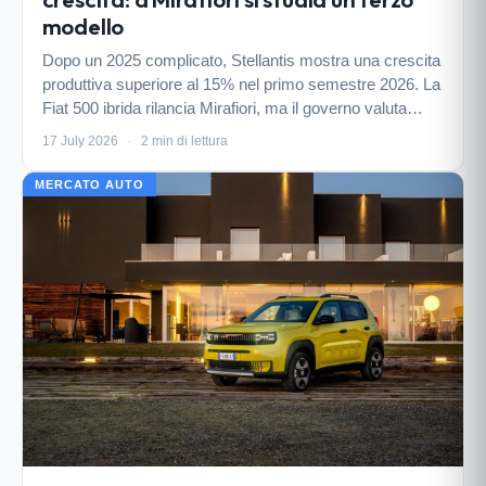
modello
Dopo un 2025 complicato, Stellantis mostra una crescita
produttiva superiore al 15% nel primo semestre 2026. La
Fiat 500 ibrida rilancia Mirafiori, ma il governo valuta
l'ipotesi di un terzo modello per garantire il futuro dello
17 July 2026
·
2 min di lettura
stabilimento.
MERCATO AUTO