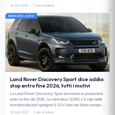
Strada, Toro e Titano, passando per le compatte Argo e
29 July 2026
·
2 min di lettura
Cronos, emerge un secondo volt…
MERCATO AUTO
Land Rover Discovery Sport dice addio:
stop entro fine 2026, tutti i motivi
La Land Rover Discovery Sport terminerà la produzione
entro la fine del 2026. Le normative GSR2 e il calo delle
immatricolazioni spingono il SUV fuori dai listini europei,
mentre nel Regno Unito resiste ancora.
29 July 2026
·
2 min di lettura