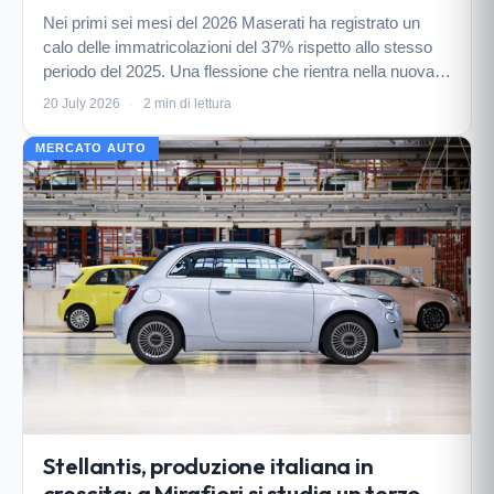
Nei primi sei mesi del 2026 Maserati ha registrato un
calo delle immatricolazioni del 37% rispetto allo stesso
periodo del 2025. Una flessione che rientra nella nuova
filosofia aziendale: meno volumi, più esclusività e
20 July 2026
·
2 min di lettura
attenzione al cliente.
MERCATO AUTO
Stellantis, produzione italiana in
crescita: a Mirafiori si studia un terzo