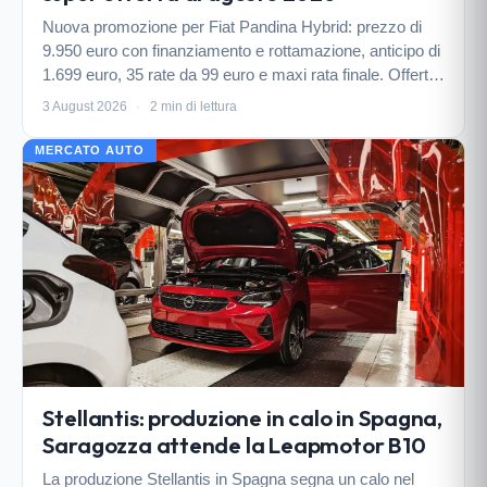
Nuova promozione per Fiat Pandina Hybrid: prezzo di
9.950 euro con finanziamento e rottamazione, anticipo di
1.699 euro, 35 rate da 99 euro e maxi rata finale. Offerta
valida su vetture in pronta consegna fino al 27 agosto
3 August 2026
·
2 min di lettura
2026.
MERCATO AUTO
Stellantis: produzione in calo in Spagna,
Saragozza attende la Leapmotor B10
La produzione Stellantis in Spagna segna un calo nel