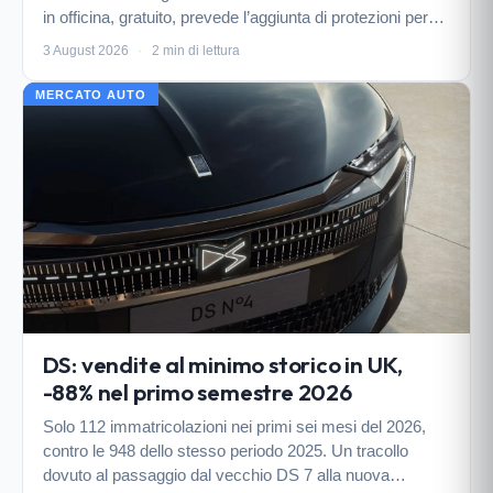
in officina, gratuito, prevede l’aggiunta di protezioni per
evitare cortocircuiti e possibili incendi.
3 August 2026
·
2 min di lettura
MERCATO AUTO
DS: vendite al minimo storico in UK,
-88% nel primo semestre 2026
Solo 112 immatricolazioni nei primi sei mesi del 2026,
contro le 948 dello stesso periodo 2025. Un tracollo
dovuto al passaggio dal vecchio DS 7 alla nuova