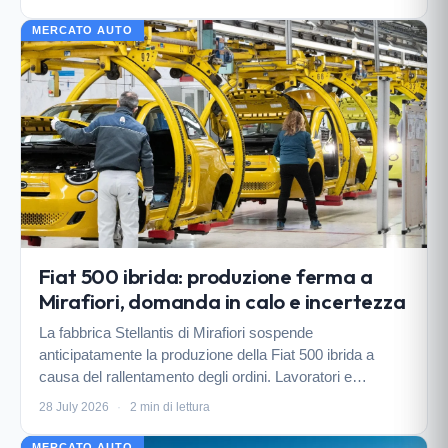
MERCATO AUTO
Fiat 500 ibrida: produzione ferma a
Mirafiori, domanda in calo e incertezza
La fabbrica Stellantis di Mirafiori sospende
anticipatamente la produzione della Fiat 500 ibrida a
causa del rallentamento degli ordini. Lavoratori e
sindacati guardano con apprensione alla ripresa,
28 July 2026
·
2 min di lettura
temendo il ricorso alla cassa integrazione.
MERCATO AUTO