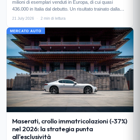
milioni di esemplari venduti in Europa, di cui quasi
436.000 in Italia dal debutto. Un risultato trainato dalla
tecnologia e-Power, che nel primo semestre 2026 ha
21 July 2026
·
2 min di lettura
fatto segnare un +22% nelle immatricolazi…
MERCATO AUTO
Maserati, crollo immatricolazioni (-37%)
nel 2026: la strategia punta
all'esclusività