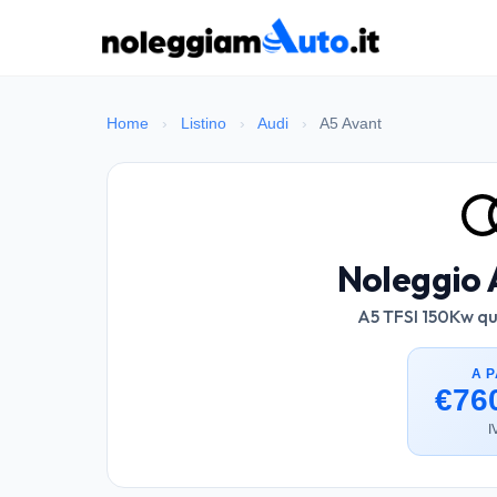
Home
›
Listino
›
Audi
›
A5 Avant
Noleggio 
A5 TFSI 150Kw qua
A P
€76
I