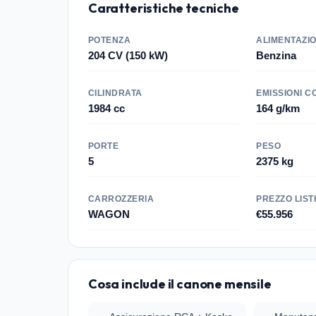
Caratteristiche tecniche
POTENZA
ALIMENTAZI
204 CV (150 kW)
Benzina
CILINDRATA
EMISSIONI C
1984 cc
164 g/km
PORTE
PESO
5
2375 kg
CARROZZERIA
PREZZO LIST
WAGON
€55.956
Cosa include il canone mensile