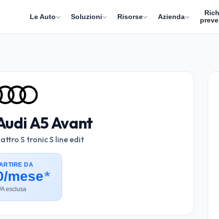
Rich
Le Auto
Soluzioni
Risorse
Azienda
preve
Audi A5 Avant
ttro S tronic S line edit
ARTIRE DA
0/mese
*
VA esclusa