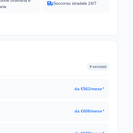
ione ordinaria e
Soccorso stradale 24/7
aria
9 versioni
da €561/mese
*
da €606/mese
*