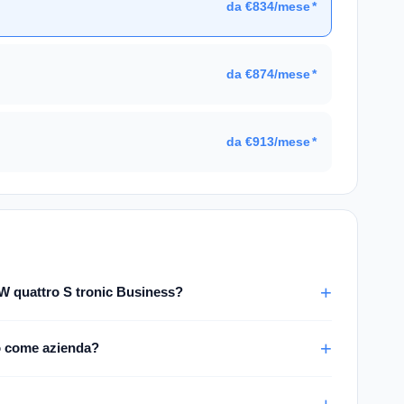
da €834/mese
*
.
da €874/mese
*
da €913/mese
*
W quattro S tronic Business?
o come azienda?