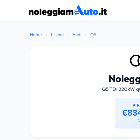
Home
›
Listino
›
Audi
›
Q5
Nolegg
Q5 TDI 220kW qua
A P
€83
I