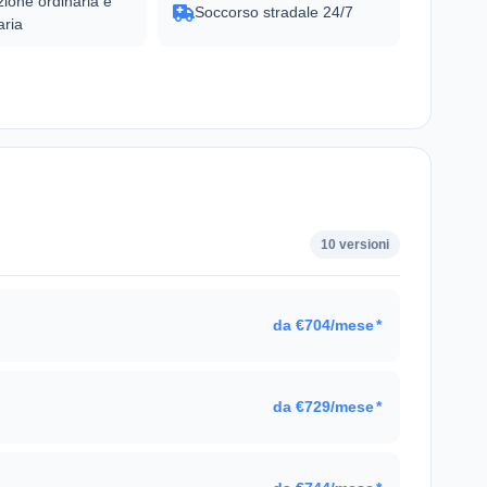
ione ordinaria e
Soccorso stradale 24/7
aria
10 versioni
da €704/mese
*
da €729/mese
*