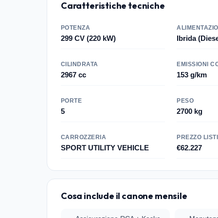
Caratteristiche tecniche
POTENZA
ALIMENTAZI
299 CV (220 kW)
Ibrida (Diese
CILINDRATA
EMISSIONI C
2967 cc
153 g/km
PORTE
PESO
5
2700 kg
CARROZZERIA
PREZZO LIST
SPORT UTILITY VEHICLE
€62.227
Cosa include il canone mensile