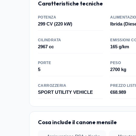
Caratteristiche tecniche
POTENZA
ALIMENTAZI
299 CV (220 kW)
Ibrida (Diese
CILINDRATA
EMISSIONI C
2967 cc
165 g/km
PORTE
PESO
5
2700 kg
CARROZZERIA
PREZZO LIST
SPORT UTILITY VEHICLE
€68.989
Cosa include il canone mensile