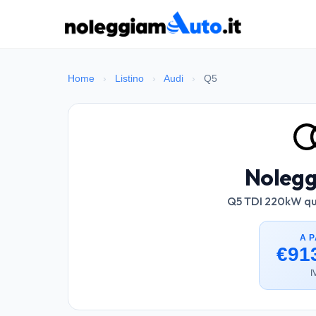
Home
›
Listino
›
Audi
›
Q5
Nolegg
Q5 TDI 220kW qua
A P
€91
I