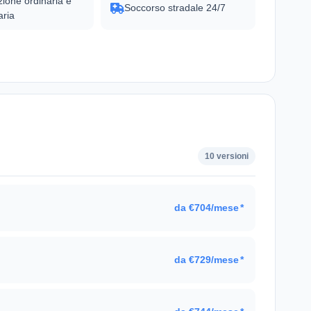
ione ordinaria e
Soccorso stradale 24/7
aria
10 versioni
da €704/mese
*
da €729/mese
*