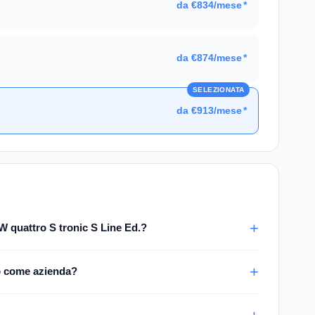
da €834/mese
*
.
da €874/mese
*
SELEZIONATA
da €913/mese
*
 quattro S tronic S Line Ed.?
o come azienda?