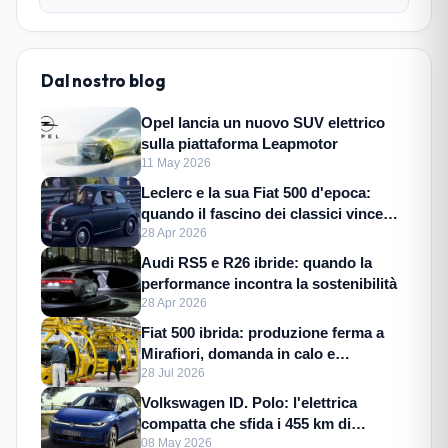
Dal nostro blog
Opel lancia un nuovo SUV elettrico
sulla piattaforma Leapmotor
11 May 2026
Leclerc e la sua Fiat 500 d'epoca:
quando il fascino dei classici vince
sulle supercar
28 Apr 2026
Audi RS5 e R26 ibride: quando la
performance incontra la sostenibilità
28 Apr 2026
Fiat 500 ibrida: produzione ferma a
Mirafiori, domanda in calo e
incertezza
28 Jul 2026
Volkswagen ID. Polo: l'elettrica
compatta che sfida i 455 km di
autonomia
08 May 2026