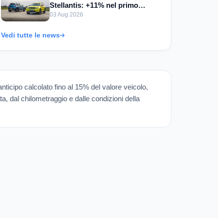
Stellantis: +11% nel primo
semestre 2026
03 Aug 2026
Vedi tutte le news
 anticipo calcolato fino al 15% del valore veicolo,
ata, dal chilometraggio e dalle condizioni della