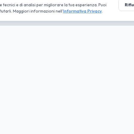
tecnici e di analisi per migliorare la tua esperienza. Puoi
Rifi
fiutarli. Maggiori informazioni nell'
Informativa Privacy
.
tà parte
ruppo
ni
Approfondimenti
nde
Conviene NLT o acquisto?
ti
Guide al Noleggio
ta IVA
Deducibilità fiscale
e Offerte
Gestione flotta aziendale
 Elettriche
Noleggio senza anticipo
uto 2026
Regime forfettario