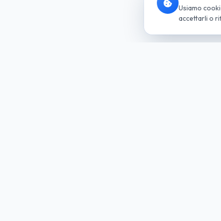
Usiamo cookie 
accettarli o ri
Socie
del G
Noleggio
Soluzio
Trova la tua auto
Per Azie
Richiedi Preventivo
Per Priva
Tutte le Auto
Per Parti
Noleggio Lungo Termine
Le Nostr
Come Funziona
Ibride ed
Vantaggi del Lungo Termine
Nuove A