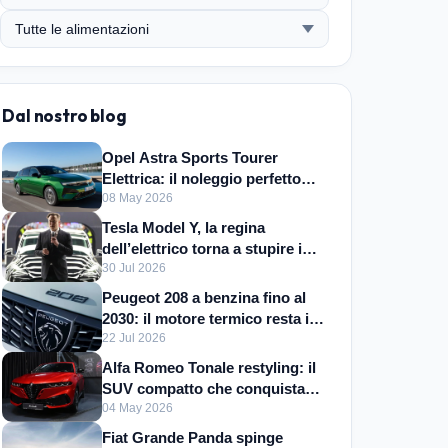
Dal nostro blog
Opel Astra Sports Tourer
Elettrica: il noleggio perfetto
per le famiglie
08 May 2026
Tesla Model Y, la regina
dell’elettrico torna a stupire i
mercati globali
30 Jul 2026
Peugeot 208 a benzina fino al
2030: il motore termico resta in
listino
22 Jul 2026
Alfa Romeo Tonale restyling: il
SUV compatto che conquista
l'Europa
04 May 2026
Fiat Grande Panda spinge