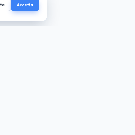
uta
Accetta
guida cio che desideri... paga solo il necessario
Azienda
Chi Siamo
La Nostra Missione
Il Nostro Team
Privacy Policy
Mappa del Sito