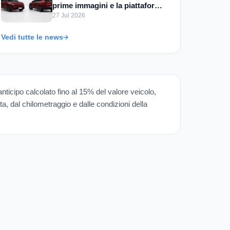
prime immagini e la piattaforma
STLA Medium
27 Jul 2026
Vedi tutte le news
 anticipo calcolato fino al 15% del valore veicolo,
ata, dal chilometraggio e dalle condizioni della