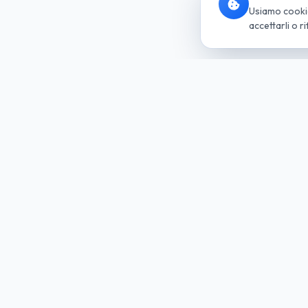
Usiamo cookie 
accettarli o ri
Socie
del G
Noleggio
Soluzio
Trova la tua auto
Per Azie
Richiedi Preventivo
Per Priva
Tutte le Auto
Per Parti
Noleggio Lungo Termine
Le Nostr
Come Funziona
Ibride ed
Vantaggi del Lungo Termine
Nuove A