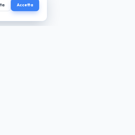
uta
Accetta
guida cio che desideri... paga solo il necessario
Azienda
Chi Siamo
La Nostra Missione
Il Nostro Team
Privacy Policy
Mappa del Sito