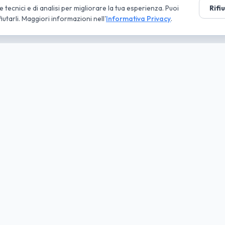
tecnici e di analisi per migliorare la tua esperienza. Puoi
Rifi
fiutarli. Maggiori informazioni nell'
Informativa Privacy
.
tà parte
ruppo
ni
Approfondimenti
nde
Conviene NLT o acquisto?
ti
Guide al Noleggio
ta IVA
Deducibilità fiscale
e Offerte
Gestione flotta aziendale
 Elettriche
Noleggio senza anticipo
uto 2026
Regime forfettario