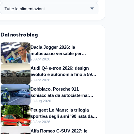
Dal nostro blog
Dacia Jogger 2026: la
multispazio versatile per
famiglie e avventure
28 Apr 2026
Audi Q4 e-tron 2026: design
evoluto e autonomia fino a 592
km
28 Apr 2026
Dobbiaco, Porsche 911
schiacciata da autocisterna:
illesi ma auto distrutta
03 Aug 2026
Peugeot Le Mans: la trilogia
sportiva degli anni '90 nata dalla
vittoria
28 Apr 2026
Alfa Romeo C-SUV 2027: le