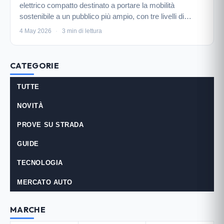
elettrico compatto destinato a portare la mobilità
sostenibile a un pubblico più ampio, con tre livelli di
potenza e autonomie fino a 455 km.
4 May 2026
·
3 min di lettura
CATEGORIE
TUTTE
NOVITÀ
PROVE SU STRADA
GUIDE
TECNOLOGIA
MERCATO AUTO
MARCHE