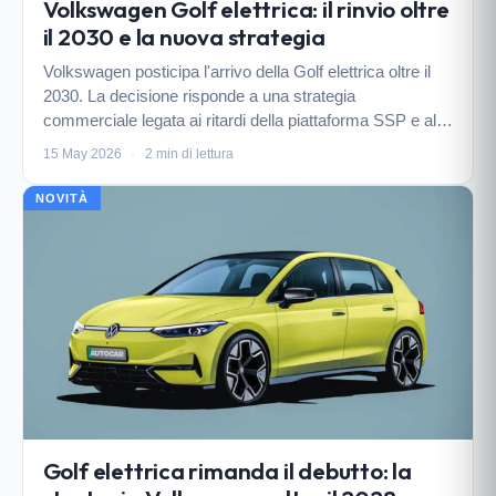
Volkswagen Golf elettrica: il rinvio oltre
il 2030 e la nuova strategia
Volkswagen posticipa l'arrivo della Golf elettrica oltre il
2030. La decisione risponde a una strategia
commerciale legata ai ritardi della piattaforma SSP e alla
necessità di proteggere i modelli ID dal mercato.
15 May 2026
·
2 min di lettura
NOVITÀ
Golf elettrica rimanda il debutto: la