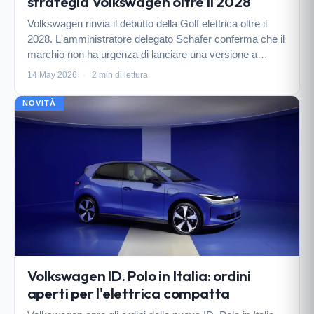
strategia Volkswagen oltre il 2028
Volkswagen rinvia il debutto della Golf elettrica oltre il
2028. L'amministratore delegato Schäfer conferma che il
marchio non ha urgenza di lanciare una versione a
batteria dell'icona tedesca, puntando su una gamma già
14 May 2026
·
2 min di lettura
strutturata e sulla piattaforma SSP anc…
NOVITÀ
Volkswagen ID. Polo in Italia: ordini
aperti per l'elettrica compatta