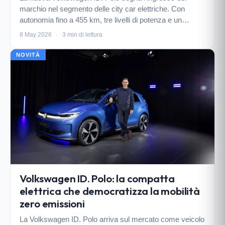
marchio nel segmento delle city car elettriche. Con
autonomia fino a 455 km, tre livelli di potenza e un
prezzo accessibile, rappresenta una scelta concreta per
8 May 2026
·
3 min di lettura
chi vuole passare all'elettrico senza compromess…
NOVITÀ
Volkswagen ID. Polo: la compatta
elettrica che democratizza la mobilità
zero emissioni
La Volkswagen ID. Polo arriva sul mercato come veicolo