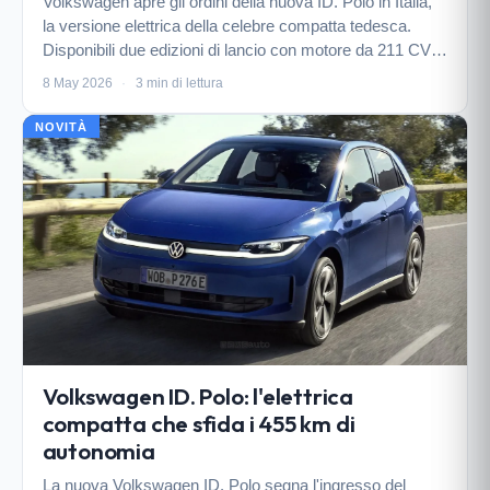
Volkswagen apre gli ordini della nuova ID. Polo in Italia,
la versione elettrica della celebre compatta tedesca.
Disponibili due edizioni di lancio con motore da 211 CV e
batteria da 52 kWh, capace di oltre 450 km di autonomia.
8 May 2026
·
3 min di lettura
NOVITÀ
Volkswagen ID. Polo: l'elettrica
compatta che sfida i 455 km di
autonomia
La nuova Volkswagen ID. Polo segna l'ingresso del