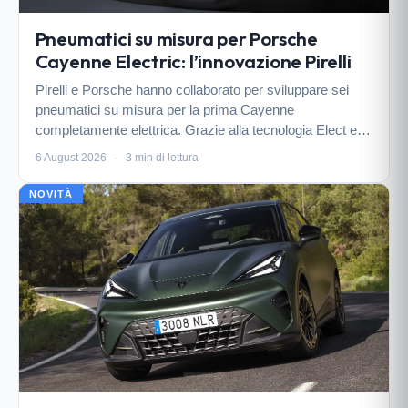
Pneumatici su misura per Porsche
Cayenne Electric: l’innovazione Pirelli
Pirelli e Porsche hanno collaborato per sviluppare sei
pneumatici su misura per la prima Cayenne
completamente elettrica. Grazie alla tecnologia Elect e
all’uso di mescole specifiche, il SUV elettrico raggiunge
6 August 2026
·
3 min di lettura
nuovi livelli di prestazioni e autonomia.
NOVITÀ