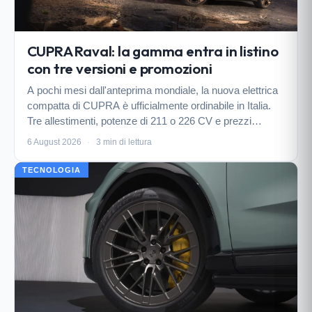
CUPRA Raval: la gamma entra in listino
con tre versioni e promozioni
A pochi mesi dall'anteprima mondiale, la nuova elettrica
compatta di CUPRA è ufficialmente ordinabile in Italia.
Tre allestimenti, potenze di 211 o 226 CV e prezzi
promozionati in partenza da 31.950 euro.
6 August 2026
·
3 min di lettura
TECNOLOGIA