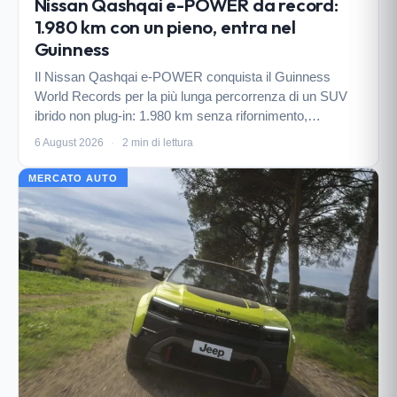
Nissan Qashqai e-POWER da record:
1.980 km con un pieno, entra nel
Guinness
Il Nissan Qashqai e-POWER conquista il Guinness
World Records per la più lunga percorrenza di un SUV
ibrido non plug-in: 1.980 km senza rifornimento,
dimostrando l’efficienza del sistema che unisce la guida
6 August 2026
·
2 min di lettura
elettrica alla praticità del motore termico.
MERCATO AUTO