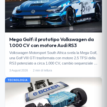
Mega Golf: il prototipo Volkswagen da
1.000 CV con motore Audi RS3
Volkswagen Motorsport South Africa svela la Mega Golf,
una Golf VIII GTI trasformata con motore 2.5 TFSI della
RS3 potenziato a circa 1.000 CV, cambio sequenziale e
carrozzeria in carbonio, pensata esclusivamente per le
3 August 2026
·
2 min di lettura
gare in salita.
TECNOLOGIA