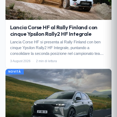
Lancia Corse HF al Rally Finland con
cinque Ypsilon Rally2 HF Integrale
Lancia Corse HF si presenta al Rally Finland con ben
cinque Ypsilon Rally2 HF Integrale, puntando a
consolidare la seconda posizione nel campionato team
WRC2 e a rilanciare le ambizioni dei suoi piloti su uno dei
3 August 2026
·
2 min di lettura
tracciati più veloci e leggendari del mondiale.
NOVITÀ