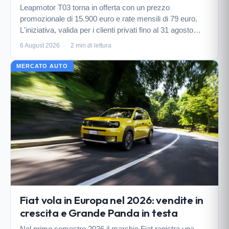
Leapmotor T03 torna in offerta con un prezzo
promozionale di 15.900 euro e rate mensili di 79 euro.
L'iniziativa, valida per i clienti privati fino al 31 agosto
2026, prevede un anticipo di 7.377 euro e una maxi rata
6 August 2026
·
2 min di lettura
finale. Di seguito tutti i dettagli del pi…
MERCATO AUTO
Fiat vola in Europa nel 2026: vendite in
crescita e Grande Panda in testa
Nel primo semestre 2026 il marchio Fiat registra una