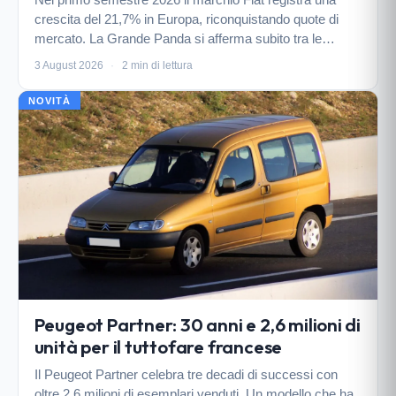
crescita del 21,7% in Europa, riconquistando quote di
mercato. La Grande Panda si afferma subito tra le
preferite, mentre Ducato e Doblò dominano tra i
3 August 2026
·
2 min di lettura
commerciali.
NOVITÀ
Peugeot Partner: 30 anni e 2,6 milioni di
unità per il tuttofare francese
Il Peugeot Partner celebra tre decadi di successi con
oltre 2,6 milioni di esemplari venduti. Un modello che ha