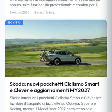
saputo unire funzionalità professionale e comfort per il
tempo libero, evolvendosi fino all’attuale offerta elettrica e
3 August 2026
·
2 min di lettura
mild hybrid.
NOVITÀ
Skoda: nuovi pacchetti Ciclismo Smart
e Clever e aggiornamenti MY2027
Skoda introduce i pacchetti Ciclismo Smart e Clever per
facilitare il trasporto di biciclette su Octavia, Superb e
Kodiaq, mentre il Model Year 2027 porta tecnologia