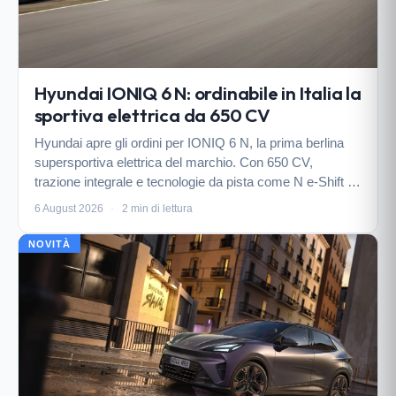
Hyundai IONIQ 6 N: ordinabile in Italia la
sportiva elettrica da 650 CV
Hyundai apre gli ordini per IONIQ 6 N, la prima berlina
supersportiva elettrica del marchio. Con 650 CV,
trazione integrale e tecnologie da pista come N e-Shift e
N Drift Optimizer, promette prestazioni entusiasmanti
6 August 2026
·
2 min di lettura
senza rinunciare a un'autonomia di 487 km.…
NOVITÀ