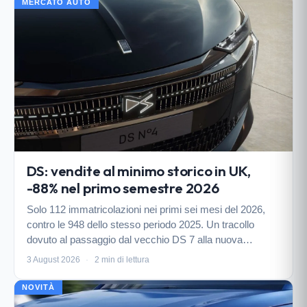
MERCATO AUTO
DS: vendite al minimo storico in UK,
-88% nel primo semestre 2026
Solo 112 immatricolazioni nei primi sei mesi del 2026,
contro le 948 dello stesso periodo 2025. Un tracollo
dovuto al passaggio dal vecchio DS 7 alla nuova
gamma, ma il CEO Xavier Peugeot guarda al futuro con
3 August 2026
·
2 min di lettura
fiducia.
NOVITÀ