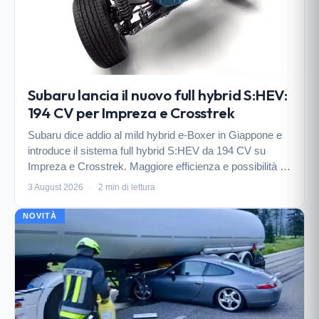
Subaru lancia il nuovo full hybrid S:HEV:
194 CV per Impreza e Crosstrek
Subaru dice addio al mild hybrid e-Boxer in Giappone e
introduce il sistema full hybrid S:HEV da 194 CV su
Impreza e Crosstrek. Maggiore efficienza e possibilità di
guida elettrica prolungata, in attesa di conferme per
3 August 2026
·
2 min di lettura
l'Europa.
NOVITÀ