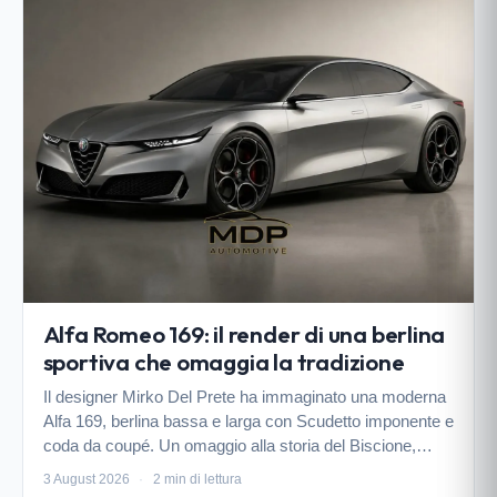
Alfa Romeo 169: il render di una berlina
sportiva che omaggia la tradizione
Il designer Mirko Del Prete ha immaginato una moderna
Alfa 169, berlina bassa e larga con Scudetto imponente e
coda da coupé. Un omaggio alla storia del Biscione,
mentre la Casa guarda a segmenti diversi.
3 August 2026
·
2 min di lettura