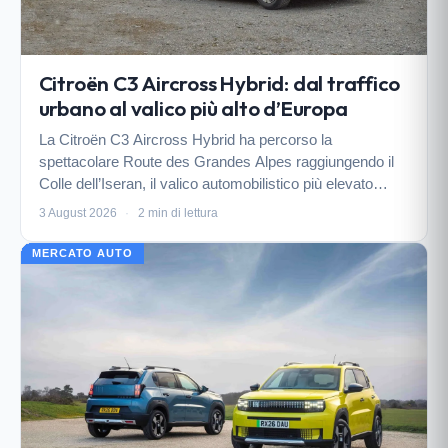
Citroën C3 Aircross Hybrid: dal traffico
urbano al valico più alto d’Europa
La Citroën C3 Aircross Hybrid ha percorso la
spettacolare Route des Grandes Alpes raggiungendo il
Colle dell’Iseran, il valico automobilistico più elevato
d’Europa. Il SUV compatto, disponibile anche in versione
3 August 2026
·
2 min di lettura
a 7 posti, combina efficienza ibrida, comfort e…
MERCATO AUTO