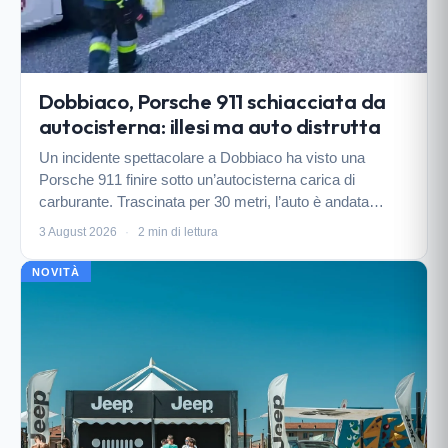
Dobbiaco, Porsche 911 schiacciata da
autocisterna: illesi ma auto distrutta
Un incidente spettacolare a Dobbiaco ha visto una
Porsche 911 finire sotto un’autocisterna carica di
carburante. Trascinata per 30 metri, l’auto è andata
distrutta, ma fortunatamente non si registrano feriti.
3 August 2026
·
2 min di lettura
NOVITÀ