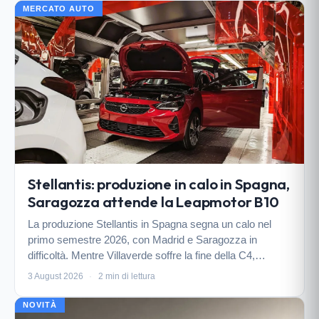
MERCATO AUTO
Stellantis: produzione in calo in Spagna,
Saragozza attende la Leapmotor B10
La produzione Stellantis in Spagna segna un calo nel
primo semestre 2026, con Madrid e Saragozza in
difficoltà. Mentre Villaverde soffre la fine della C4,
Saragozza punta sulla Leapmotor B10, attesa per il 24
3 August 2026
·
2 min di lettura
agosto, per rilanciare i volumi.
NOVITÀ