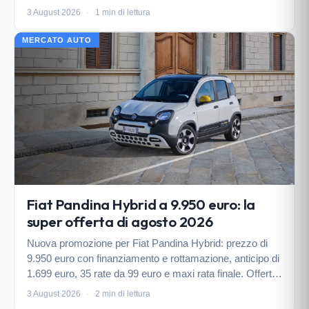
avanzata come il Travel Assist 3.0 e la ricarica wireless
3 August 2026
·
1 min di lettura
Qi2.
MERCATO AUTO
Fiat Pandina Hybrid a 9.950 euro: la
super offerta di agosto 2026
Nuova promozione per Fiat Pandina Hybrid: prezzo di
9.950 euro con finanziamento e rottamazione, anticipo di
1.699 euro, 35 rate da 99 euro e maxi rata finale. Offerta
valida su vetture in pronta consegna fino al 27 agosto
3 August 2026
·
2 min di lettura
2026.