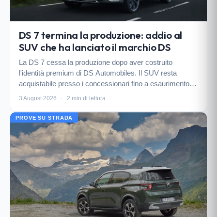
DS 7 termina la produzione: addio al
SUV che ha lanciato il marchio DS
La DS 7 cessa la produzione dopo aver costruito
l'identità premium di DS Automobiles. Il SUV resta
acquistabile presso i concessionari fino a esaurimento
scorte, mentre si prepara il debutto della nuova DS N°7
3 August 2026
·
2 min di lettura
attesa per il 2026.
PROVE SU STRADA