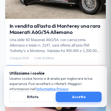
In vendita all’asta di Monterey una rara
Maserati A6G/54 Allemano
Una delle 60 Maserati A6G/54, con carrozzeria
Allemano e telaio n. 2147, sarà offerta all’asta RM
Sotheby’s a Monterey. Valutata fra 900.000 e 1.200.000
euro, vanta un recente restauro e un terzo posto al
3 August 2026
·
1 min di lettura
Pebble Beach Concours d’Elegance 2025.
NOVITÀ
Utilizziamo i cookie
Usiamo cookie tecnici e di analisi per migliorare la tua
esperienza. Puoi accettarli o rifiutarli. Maggiori
informazioni nell'
Informativa Privacy
.
Rifiuta
Accetta